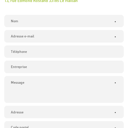
13, rue Edmond Rostand 33185 Le Haillan
*
*
*
*