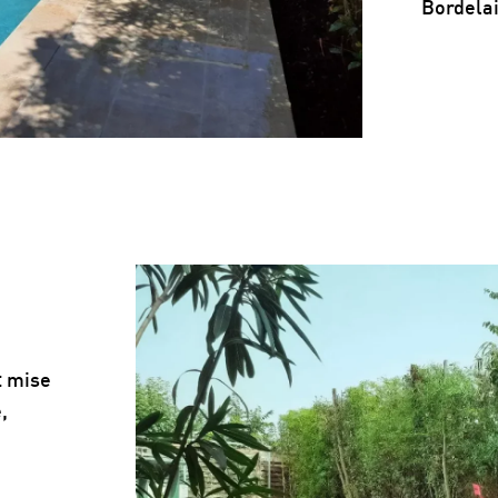
Bordelai
t mise
e,