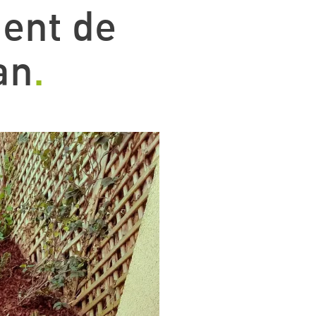
ent de
an
.