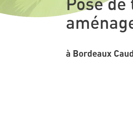
Pose de 
aménage
à Bordeaux Caud