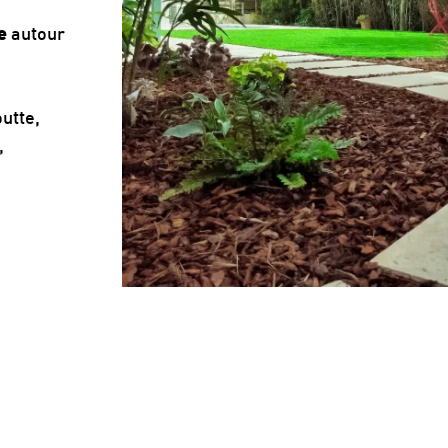
e
autour
outte,
,
,