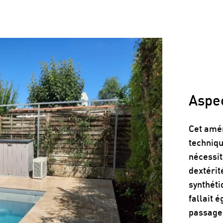
Aspec
Cet amén
techniq
nécessit
dextérit
synthétiq
fallait 
passage 