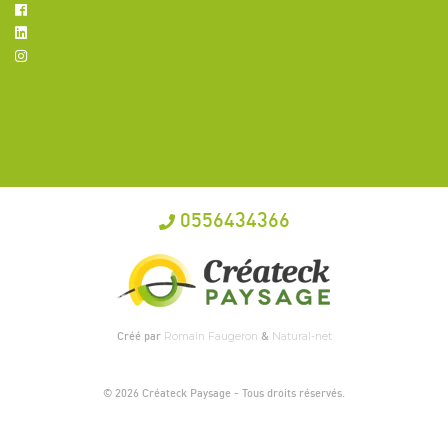
0556434366
Créé par
&
Romain Faugeron
Natural-net
© 2026 Créateck Paysage - Tous droits réservés.