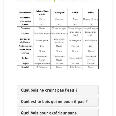
Robinier(faux
Bois terrasse
Châtaignier
Chêne
Frêne
acacia)
Résistance
Forte
Moyenne
Forte
Moyenne à forte
Intempéries
Classe
3-4
3-4
3-4
3-4
Entretien
Simple
Simple à moyen
Simple à moyen
Simple à moyen
Brun clair à
Blanc à brun
Couleur
Brun clair à foncé
Brun clair à foncé
foncé
clair
Couleur en
Gris-aspect
Gris-argenté
Gris-argenté
Gris-argenté
vieillissant
rustique
Vieillissement
Bon
Moyen
Mauvais
Bon
Durée de vie
15 ans
15 ans
25 ans
15 ans
estimée
Abordable à
Abordable à
Abordable à
Budget
Moyen à élevé
Moyen
Moyen
Moyen
Origine
Afrique, australie
Europe
Europe
Europe
Stabilité
Très bonne
Bonne
Très Bonne
Bonne
Quel bois ne craint pas l’eau ?
Quel est le bois qui ne pourrit pas ?
Quel bois pour extérieur sans