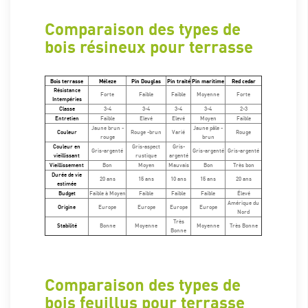
Comparaison des types de
bois résineux pour terrasse
Bois terrasse
Méleze
Pin Douglas
Pin traité
Pin maritime
Red cedar
Résistance
Forte
Faible
Faible
Moyenne
Forte
Intempéries
Classe
3-4
3-4
3-4
3-4
2-3
Entretien
Faible
Elevé
Elevé
Moyen
Faible
Jaune brun -
Jaune pâle -
Couleur
Rouge -brun
Varié
Rouge
rouge
brun
Couleur en
Gris-aspect
Gris-
Gris-argenté
Gris-argenté
Gris-argenté
vieillissant
rustique
argenté
Vieillissement
Bon
Moyen
Mauvais
Bon
Très bon
Durée de vie
20 ans
15 ans
10 ans
15 ans
20 ans
estimée
Budget
Faible à Moyen
Faible
Faible
Faible
Élevé
Amérique du
Origine
Europe
Europe
Europe
Europe
Nord
Très
Stabilité
Bonne
Moyenne
Moyenne
Très Bonne
Bonne
Comparaison des types de
bois feuillus pour terrasse