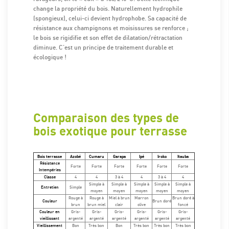
change la propriété du bois. Naturellement hydrophile
(spongieux), celui-ci devient hydrophobe. Sa capacité de
résistance aux champignons et moisissures se renforce ;
le bois se rigidifie et son effet de dilatation/rétractation
diminue. C’est un principe de traitement durable et
écologique !
Comparaison des types de
bois exotique pour terrasse
Bois terrasse
Azobé
Cumaru
Garapa
Ipé
Iroko
Itauba
Résistance
Forte
Forte
Forte
Forte
Forte
Forte
Intempéries
Classe
4
4
3 à 4
4
3 à 4
4
Simple à
Simple à
Simple à
Simple à
Simple à
Entretien
Simple
moyen
moyen
moyen
moyen
moyen
Rouge à
Rouge à
Miel à brun
Marron
Brun doré à
Couleur
Brun doré
brun
brun miel
clair
olive
foncé
Couleur en
Gris-
Gris-
Gris-
Gris-
Gris-
Gris-
vieillissant
argenté
argenté
argenté
argenté
argenté
argenté
Vieillissement
Bon
Très bon
Bon
Très bon
Très bon
Très bon