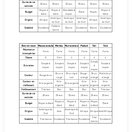
Durée de vie
25 ans
25 ans
20 ans
25 ans
25 ans
25 ans
estimée
Moyen à
Moyen à
Abordable à
Moyen à
Budget
Élevé
Moyen
élevé
élevé
moyen
élevé
Amérique
Amérique
Amérique
Amérique
Origine
Afrique
Afrique
du Sud
du Sud
du Sud
du Sud
Faible à
Stabilité
Excellente
Bonne
Excellente
Bonne
Excellente
bonne
Bois terrasse
Massaranduba
Merbau
Muiracatiara
Padouk
Tali
Teck
Résistance
Forte
Forte
Forte
Forte
Forte
Forte
Intempéries
Classe
5
3 à 4
4
4
4
4
Simple
Simple à
Simple à
Simple à
Simple à
Simple à
Entretien
à
moyen
moyen
moyen
moyen
moyen
moyen
Brun à
Brun tigré
Rouge -
Brun
Miel à brun
Couleur
Rouge-brun
rouge
noir
orangé
orangé
orangé
Couleur en
Gris-
Gris-
Gris-
Gris-
Gris-argenté
Gris-argenté
vieillissant
argenté
argenté
argenté
argenté
Vieillissement
Très bon
Bon
Bon
Bon
Bon
Très bon
Durée de vie
25 ans
25 ans
25 ans
25 ans
25 ans
25 ans
estimée
Moyen à
Moyen à
Moyen à
Moyen
Budget
Moyen à élevé
Élevé
élevé
élevé
élevé
à élevé
Amérique du
Amérique du
Origine
Asie
Afrique
Afrique
Asie/Afrique
Sud
Sud
Très
Stabilité
Très bonne
Excellente
Très bonne
Excellente
Excellente
bonne