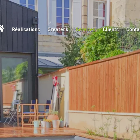
Réalisations
Createck
Services
Clients
Conta