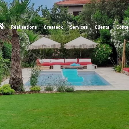
Réalisations
Createck
Services
Clients
Conta