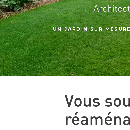
Architec
UN JARDIN SUR MESUR
Vous so
réaménag