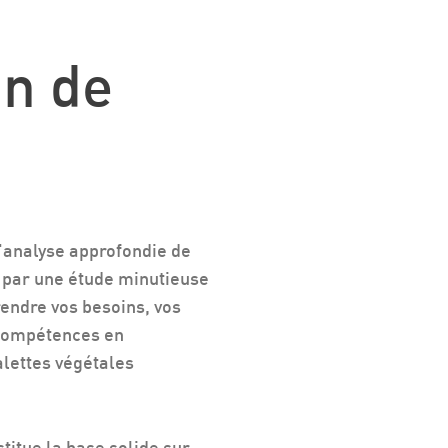
on de
'analyse approfondie de
 par une étude minutieuse
rendre vos besoins, vos
s compétences en
lettes végétales
titue la base solide sur